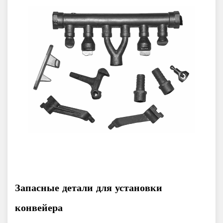
Запасные детали для установки
конвейера