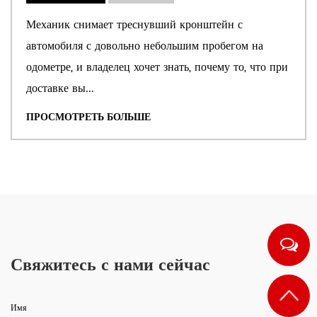
автомобиля усиливает универсальность литейных
Механик снимает треснувший кронштейн с
деталей, позволяя оптимизировать
автомобиля с довольно небольшим пробегом на
производительность транспортных средств в
одометре, и владелец хочет знать, почему то, что при
зависимости от их назначения.
доставке вы...
ПРОСМОТРЕТЬ БОЛЬШЕ
Повышенная безопасность и надежность
Безопасность и надежность являются
критическими для автомобильных компонентов.
Автомобильные литейные детали подвергаются
строгому контролю качества, гарантируя
Свяжитесь с нами сейчас
соответствие отраслевым стандартам по
прочности, точности и эксплуатационным
Имя