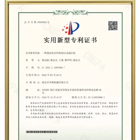
Высокая прочность и долговечность
Автомобильные литейные детали известны своей
выдающейся прочностью и долговечностью.
Литейный процесс позволяет создавать
компоненты, устойчивые к суровым условиям
эксплуатации (температурные колебания,
вибрации, механические нагрузки). Эти детали
обеспечивают надежную работу на протяжении
длительного периода, демонстрируя высокую
износостойкость. Такая долговечность напрямую
способствует увеличению ресурса службы