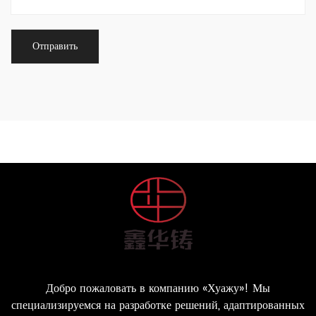
транспортных средств или обеспечение
долгосрочной надежности — эти компоненты
играют ключевую роль в автомобильной
промышленности. Выбор литейных деталей
позволяет производителям создавать
высококачественные транспортные средства,
соответствующие требованиям современных
потребителей.
Добро пожаловать в компанию «Хуажу»! Мы
специализируемся на разработке решений, адаптированных