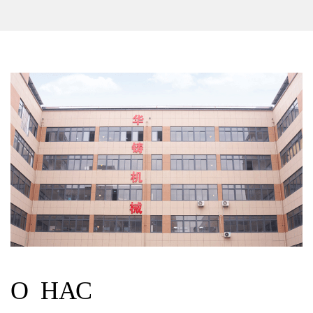
конструкции с высокой точностью.
Высокая точность и сложный дизайн
Одним из ключевых преимуществ автомобильных
литейных деталей является возможность
реализации сложных форм и мелких элементов.
Литейный процесс позволяет производителям
создавать детали с точными габаритами,
гарантируя их безупречную интеграцию в общую
конструкцию автомобиля.
О НАС