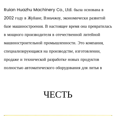
Экономическая эффективность производства
Ruian Huazhu Machinery Co., Ltd. была основана в
2002 году в Жуйане, Вэньчжоу, экономически развитой
Автомобильные литейные детали часто более
базе машиностроения. В настоящее время она превратилась
экономически эффективны по сравнению с
в мощного производителя в отечественной литейной
альтернативными методами производства
машиностроительной промышленности. Это компания,
(обработка, ковка). Литейный процесс
специализирующаяся на производстве, изготовлении,
обеспечивает возможность массового
продаже и технической разработке новых продуктов
производства с минимальными затратами на
полностью автоматического оборудования для литья в
инструментарий и рабочую силу. Использование
песчаные формы с покрытием, оболочковых стержневых
литейных деталей позволяет производителям
машин, оболочковых формовочных машин, стержневых
пескострельных машин, литейных машин и форм.
сохранять высокое качество при оптимизации
ЧЕСТЬ
производственных затрат, принося пользу как
бизнесу, так и конечным потребителям.