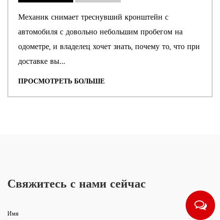
например, компонентов двигателя, где
Механик снимает треснувший кронштейн с
минимальные отклонения могут существенно
автомобиля с довольно небольшим пробегом на
повлиять на эксплуатационные характеристики.
одометре, и владелец хочет знать, почему то, что при
доставке вы...
Настройка под конкретные требования
ПРОСМОТРЕТЬ БОЛЬШЕ
Литейные детали могут быть адаптированы под
уникальные потребности различных отраслей.
Независимо от того, требуется ли подбор состава
металла для обеспечения конкретных
механических свойств или модификация
Свяжитесь с нами сейчас
конструкции пресс-формы для специфического
применения, литье дает производителям гибкость
Имя