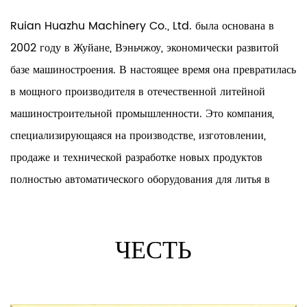
Литейные детали известны своей выдающейся
Ruian Huazhu Machinery Co., Ltd. была основана в
долговечностью и прочностью. Процесс
2002 году в Жуйане, Вэньчжоу, экономически развитой
заполнения формы расплавленным металлом
базе машиностроения. В настоящее время она превратилась
приводит к созданию компонентов, устойчивых к
в мощного производителя в отечественной литейной
машиностроительной промышленности. Это компания,
значительному износу. Так, автомобильные детали,
специализирующаяся на производстве, изготовлении,
изготовленные методом литья (тормозные роторы,
продаже и технической разработке новых продуктов
компоненты подвески), благодаря своей
полностью автоматического оборудования для литья в
прочности обеспечивают длительную
песчаные формы с покрытием, оболочковых стержневых
эффективность функционирования даже
машин, оболочковых формовочных машин, стержневых
в условиях эксплуатации.
пескострельных машин, литейных машин и форм.
ЧЕСТЬ
Экономическая эффективность