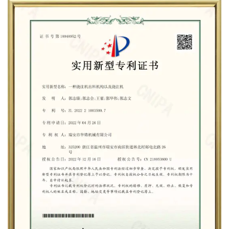
Процесс литья характеризуется высокой
экономической эффективностью, особенно при
крупносерийном производстве. После создания
пресс-формы производство множественных
литейных изделий становится относительно
недорогим. Это делает литейные технологии
популярным выбором для производителей,
которым требуется выпуск больших объемов
компонентов без ущерба для качества. В
автомобильной промышленности это позволяет
снизить производственные затраты на детали,
такие как колесные диски, шасси, компоненты