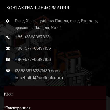
КОНТАКТНАЯ ИНФОРМАЦИЯ
Город Хайси, графство Пиньян, город Вэньчжоу,
провинция Чжэцзян, Китай
+86-13868387823
+86-577-65197155
+86-577-65197166
13868387823@139.com
huazhultd@outlook.com
Имя:
*Электронная