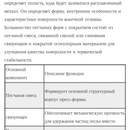
определяет полость, куда будет заливаться расплавленный
металл. Он определяет форму, внутренние особенности и
характеристики поверхности конечной отливки.
Большинство песчаных форм с покрытием состоят из
песчаной смеси, связанной смолой или глиняным
связующим и покрытой огнеупорным материалом для
улучшения качества поверхности и термической
стабильности.
Основной
Описание функции
П
компонент
О
Формирует основной структурный
Песчаная смесь
о
корпус пресс-формы.
в
Обеспечивает механическую прочность
М
связующее
для удержания частиц песка вместе.
и