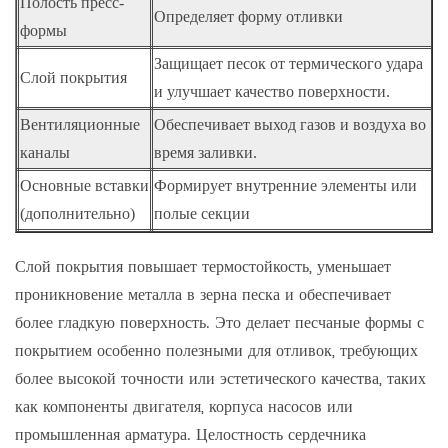
Полость пресс-
С
Определяет форму отливки
формы
я
Защищает песок от термического удара
О
Слой покрытия
и улучшает качество поверхности.
к
Вентиляционные
Обеспечивает выход газов и воздуха во
П
каналы
время заливки.
п
Основные вставки
Формирует внутренние элементы или
М
(дополнительно)
полые секции
Слой покрытия повышает термостойкость, уменьшает
проникновение металла в зерна песка и обеспечивает
более гладкую поверхность. Это делает песчаные формы с
покрытием особенно полезными для отливок, требующих
более высокой точности или эстетического качества, таких
как компоненты двигателя, корпуса насосов или
промышленная арматура. Целостность сердечника